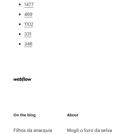
1477
469
1102
331
346
On the blog
About
Filhos da anarquia
Mogli o livro da selva