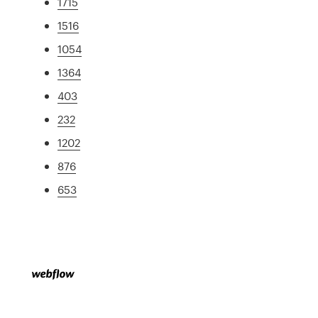
1715
1516
1054
1364
403
232
1202
876
653