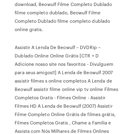
download, Beowulf Filme Completo Dublado
filme completo dublado, Beowulf Filme
Completo Dublado filme completo dublado
online gratis.
Assistir A Lenda De Beowulf – DVDRip –
Dublado Online Online Grátis [CTR + D
Adicione nosso site nos favoritos - Divulguem
para seus amigos!!] A Lenda de Beowulf 2007
assistir filmes s online completos A Lenda de
Beowulf assistir filme online vip tv online Filmes
Completos Gratis - Filmes Online - Assistir
Filmes HD A Lenda de Beowulf (2007) Assistir
Filme Completo Online Grátis de filmes grátis,
Filmes Completos Gratis , Chame a Família e
Assista com Nós Milhares de Filmes Onlines