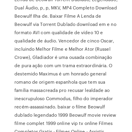
Dual Áudio, p, p, MKV, MP4 Completo Download
Beowulf Ilha de. Baixar Filme A Lenda de
Beowulf via Torrent Dublado download em e no
formato AVI com qualidade de vídeo 10 e
qualidade de áudio. Vencedor de cinco Oscar,
incluindo Melhor Filme e Melhor Ator (Russel
Crowe), Gladiador é uma ousada combinação
de pura ação com um trama extraordinária. O
destemido Maximus é um honrado general
romano de origem espanhola que tem sua
família massacreada pro recusar lealdade ao
inescrupuloso Commodus, filho do imperador
recém-assassinado. baixar o filme Beowulf
dublado legendado 1999 Beowulf movie review
filme complet 1999 online vip tv online Filmes
Completos Gratis - Filmes Online - Assistir