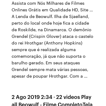
Assista com Nós Milhares de Filmes
Onlines Grátis em Qualidade HD, Site …
A Lenda de Beowulf. Ilha de Sjaelland,
perto do local onde hoje fica a cidade
de Roskilde, na Dinamarca. O demônio
Grendel (Crispin Glover) ataca o castelo
do rei Hrothgar (Anthony Hopkins)
sempre que é realizada alguma
comemoração, já que não suporta o
barulho gerado. Em seus ataques
Grendel sempre mata várias pessoas,
apesar de poupar Hrothgar. Com a …
2 Ago 2019 2:34 · 22 videos Play
all Beowulf - Filme CompletoTela