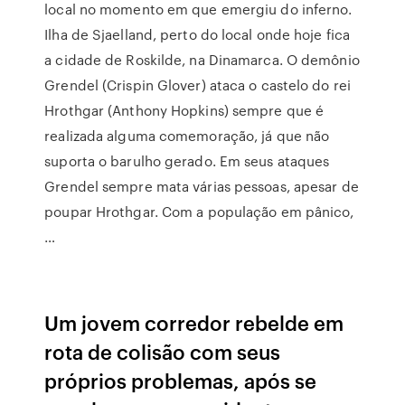
local no momento em que emergiu do inferno.
Ilha de Sjaelland, perto do local onde hoje fica
a cidade de Roskilde, na Dinamarca. O demônio
Grendel (Crispin Glover) ataca o castelo do rei
Hrothgar (Anthony Hopkins) sempre que é
realizada alguma comemoração, já que não
suporta o barulho gerado. Em seus ataques
Grendel sempre mata várias pessoas, apesar de
poupar Hrothgar. Com a população em pânico,
…
Um jovem corredor rebelde em
rota de colisão com seus
próprios problemas, após se