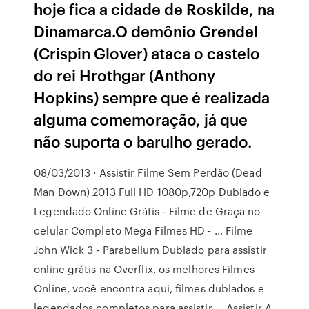
hoje fica a cidade de Roskilde, na
Dinamarca.O demônio Grendel
(Crispin Glover) ataca o castelo
do rei Hrothgar (Anthony
Hopkins) sempre que é realizada
alguma comemoração, já que
não suporta o barulho gerado.
08/03/2013 · Assistir Filme Sem Perdão (Dead
Man Down) 2013 Full HD 1080p,720p Dublado e
Legendado Online Grátis - Filme de Graça no
celular Completo Mega Filmes HD - … Filme
John Wick 3 - Parabellum Dublado para assistir
online grátis na Overflix, os melhores Filmes
Online, você encontra aqui, filmes dublados e
legendados completos para assistir … Assistir A