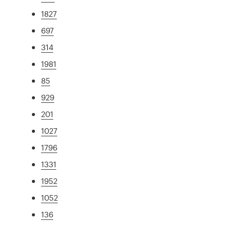
1827
697
314
1981
85
929
201
1027
1796
1331
1952
1052
136