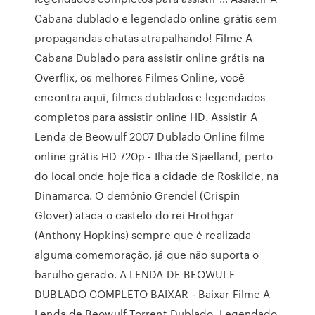
Cabana dublado e legendado online grátis sem
propagandas chatas atrapalhando! Filme A
Cabana Dublado para assistir online grátis na
Overflix, os melhores Filmes Online, você
encontra aqui, filmes dublados e legendados
completos para assistir online HD. Assistir A
Lenda de Beowulf 2007 Dublado Online filme
online grátis HD 720p - Ilha de Sjaelland, perto
do local onde hoje fica a cidade de Roskilde, na
Dinamarca. O demônio Grendel (Crispin
Glover) ataca o castelo do rei Hrothgar
(Anthony Hopkins) sempre que é realizada
alguma comemoração, já que não suporta o
barulho gerado. A LENDA DE BEOWULF
DUBLADO COMPLETO BAIXAR - Baixar Filme A
Lenda de Beowulf Torrent Dublado, Legendado,