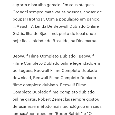
suporta o barulho gerado. Em seus ataques
Grendel sempre mata várias pessoas, apesar de
poupar Hrothgar. Com a população em pânico,
… Assistir A Lenda De Beowulf Dublado Online
Grátis. Ilha de Sjaelland, perto do local onde
hoje fica a cidade de Roskilde, na Dinamarca.
Beowulf Filme Completo Dublado . Beowulf
Filme Completo Dublado online legendado em
portugues, Beowulf Filme Completo Dublado
download, Beowulf Filme Completo Dublado
filme completo dublado, Beowulf Filme
Completo Dublado filme completo dublado
online gratis. Robert Zemeckis sempre gostou
de usar esse método mais tecnológico em seus
longas.Aconteceu em "Roger Rabbit" e "O