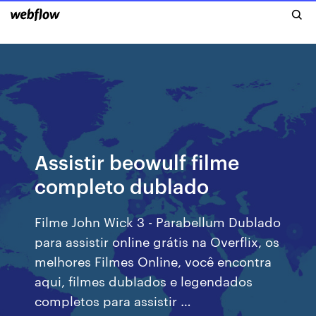
Assistir beowulf filme
completo dublado
Filme John Wick 3 - Parabellum Dublado
para assistir online grátis na Overflix, os
melhores Filmes Online, você encontra
aqui, filmes dublados e legendados
completos para assistir …