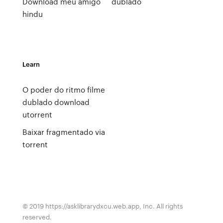
Download meu amigo
dublado
hindu
Learn
O poder do ritmo filme
dublado download
utorrent
Baixar fragmentado via
torrent
© 2019 https://asklibrarydxcu.web.app, Inc. All rights
reserved.