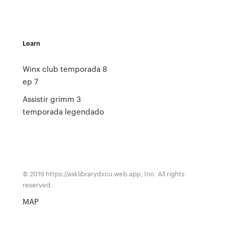
Learn
Winx club temporada 8
ep 7
Assistir grimm 3
temporada legendado
© 2019 https://asklibrarydxcu.web.app, Inc. All rights
reserved.
MAP