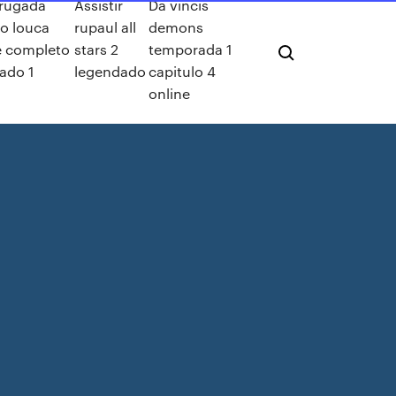
rugada
Assistir
Da vincis
o louca
rupaul all
demons
e completo
stars 2
temporada 1
ado 1
legendado
capitulo 4
online