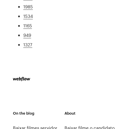
1985
1534
1165
949
1327
On the blog
About
Baixar filmes servidor
Baixar filme o candidato