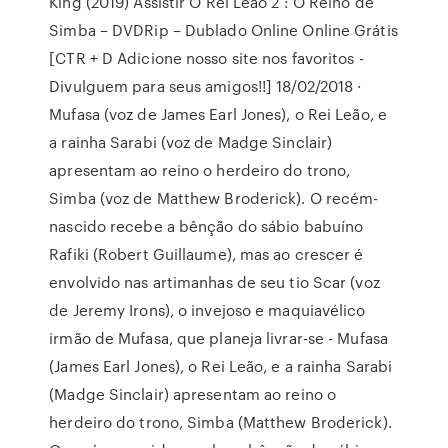
King (2019) Assistir O Rei Leão 2 : O Reino de
Simba – DVDRip – Dublado Online Online Grátis
[CTR + D Adicione nosso site nos favoritos -
Divulguem para seus amigos!!] 18/02/2018 ·
Mufasa (voz de James Earl Jones), o Rei Leão, e
a rainha Sarabi (voz de Madge Sinclair)
apresentam ao reino o herdeiro do trono,
Simba (voz de Matthew Broderick). O recém-
nascido recebe a bênção do sábio babuíno
Rafiki (Robert Guillaume), mas ao crescer é
envolvido nas artimanhas de seu tio Scar (voz
de Jeremy Irons), o invejoso e maquiavélico
irmão de Mufasa, que planeja livrar-se - Mufasa
(James Earl Jones), o Rei Leão, e a rainha Sarabi
(Madge Sinclair) apresentam ao reino o
herdeiro do trono, Simba (Matthew Broderick).