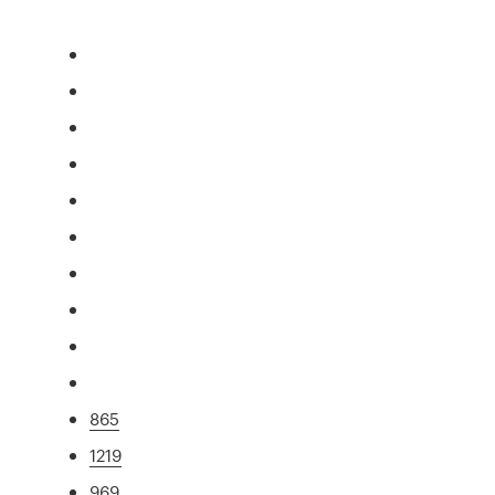
865
1219
969