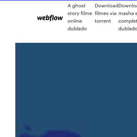
A ghost
Download
Downlo
story filme
filmes via
masha e
online
torrent
comple
dublado
dublad