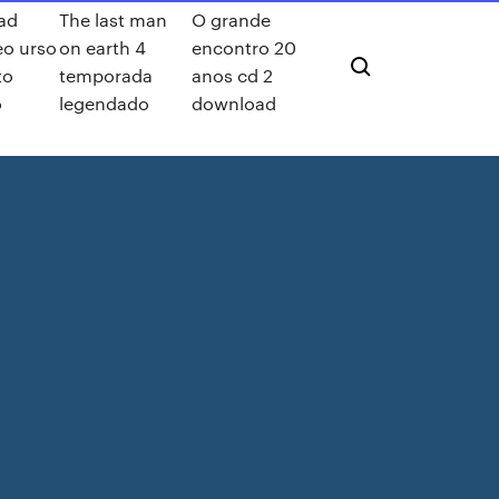
ad
The last man
O grande
o urso
on earth 4
encontro 20
to
temporada
anos cd 2
o
legendado
download