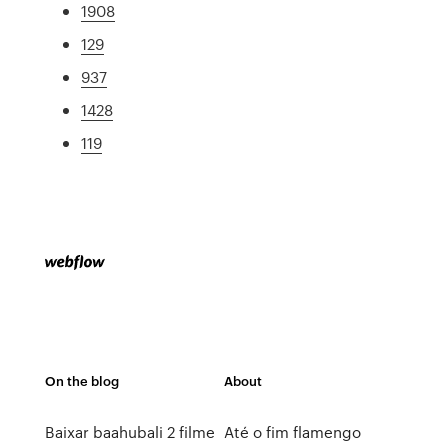
1908
129
937
1428
119
On the blog
About
Baixar baahubali 2 filme
Até o fim flamengo