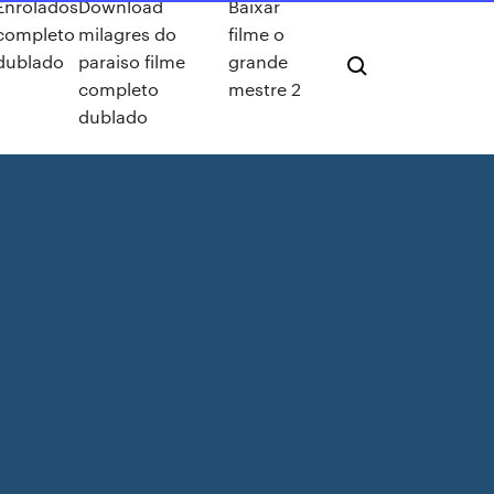
Enrolados
Download
Baixar
completo
milagres do
filme o
dublado
paraiso filme
grande
completo
mestre 2
dublado