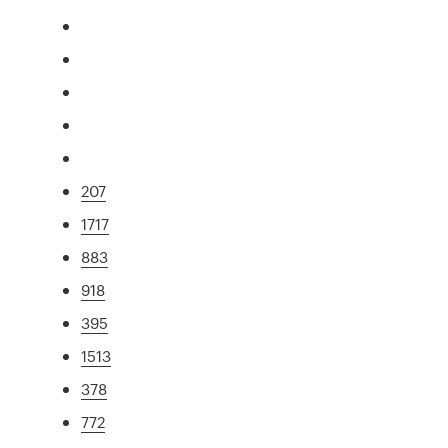
207
1717
883
918
395
1513
378
772