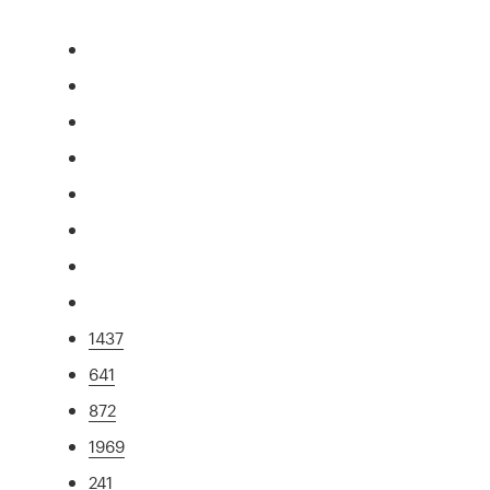
1437
641
872
1969
241