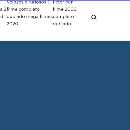
Velozes e furiosos 9
Peter pan
a 2
filme completo
filme 2003
ad
dublado mega filmes
completo
2020
dublado