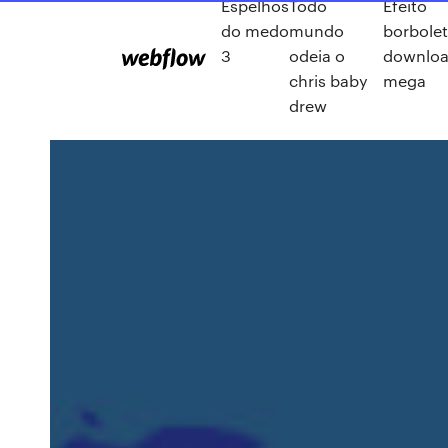
Espelhos
Todo
Efeito
do medo
mundo
borbolet
3
odeia o
downlo
chris baby
mega
drew