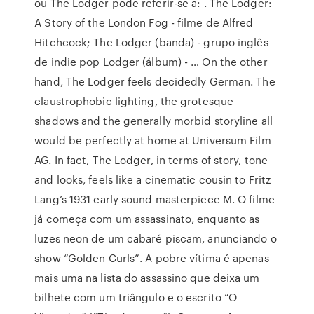
ou The Lodger pode referir-se a: . The Lodger:
A Story of the London Fog - filme de Alfred
Hitchcock; The Lodger (banda) - grupo inglês
de indie pop Lodger (álbum) - … On the other
hand, The Lodger feels decidedly German. The
claustrophobic lighting, the grotesque
shadows and the generally morbid storyline all
would be perfectly at home at Universum Film
AG. In fact, The Lodger, in terms of story, tone
and looks, feels like a cinematic cousin to Fritz
Lang’s 1931 early sound masterpiece M. O filme
já começa com um assassinato, enquanto as
luzes neon de um cabaré piscam, anunciando o
show “Golden Curls”. A pobre vítima é apenas
mais uma na lista do assassino que deixa um
bilhete com um triângulo e o escrito “O