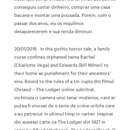
conseguiu juntar dinheiro, comprar uma casa
bacana e montar uma pousada. Porém, com o
passar dos anos, viu os inquilinos
desaparecerem e sua renda diminuir.
20/01/2018 · In this gothic horror tale, a family
curse confines orphaned twins Rachel
(Charlotte Vega) and Edwards (Bill Milner) to
their home as punishment for their ancestors'
sins. Bound to the rules of a Un cuplu din filmul
Chriasul – The Lodger online subtitrat,
inchiriaza o camera unui tanar misterios, care ar
putea fi vinovat de o serie de crime oribile care
s-au petrecut in ultimul timp in cartier. Inspirat
din aceeasi carte ca The Lodger din 1927 in
regia lui Alfred Hitchcock. The Lodger (Brasil: O