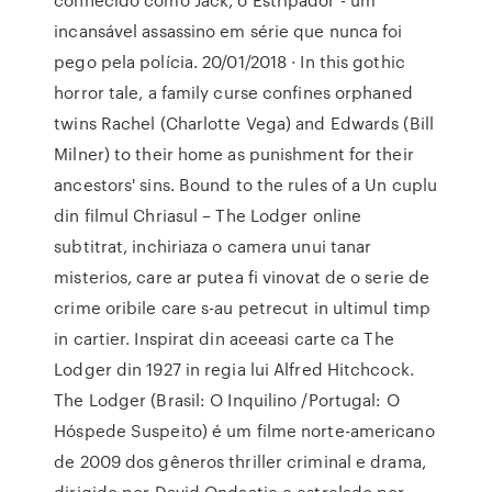
incansável assassino em série que nunca foi
pego pela polícia. 20/01/2018 · In this gothic
horror tale, a family curse confines orphaned
twins Rachel (Charlotte Vega) and Edwards (Bill
Milner) to their home as punishment for their
ancestors' sins. Bound to the rules of a Un cuplu
din filmul Chriasul – The Lodger online
subtitrat, inchiriaza o camera unui tanar
misterios, care ar putea fi vinovat de o serie de
crime oribile care s-au petrecut in ultimul timp
in cartier. Inspirat din aceeasi carte ca The
Lodger din 1927 in regia lui Alfred Hitchcock.
The Lodger (Brasil: O Inquilino /Portugal: O
Hóspede Suspeito) é um filme norte-americano
de 2009 dos gêneros thriller criminal e drama,
dirigido por David Ondaatje e estrelado por