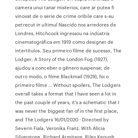
camera unui tanar misterios, care ar putea fi
vinovat de o serie de crime oribile care s-au
petrecut in ultimul Nascido nos arredores de
Londres, Hitchcock ingressou na indústria
cinematográfica em 1919 como designer de
intertítulos. Seu primeiro filme de sucesso, The
Lodger: A Story of the London Fog (1927),
ajudou a conceber o gênero suspense; de
outro modo, o filme Blackmail (1929), foi o
primeiro filme … Without spoilers, The Lodgers
overall takes a format that I have seen a lot in
the past couple of years, it's a schematic that I
was never the biggest fan of in the first place,
and The Lodgers 16/01/2020 · Directed by
Severin Fiala, Veronika Franz. With Alicia
Silverstone, Richard Armitage, Riley Keough,