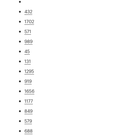
432
1702
571
989
45
131
1295
919
1656
1177
849
579
688