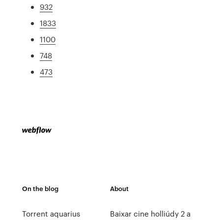
932
1833
1100
748
473
On the blog
About
Torrent aquarius
Baixar cine holliúdy 2 a