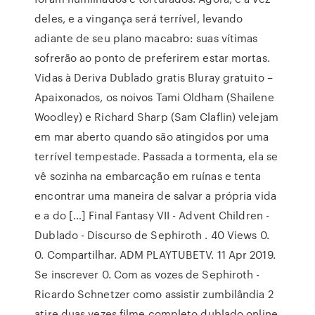
deles, e a vingança será terrível, levando
adiante de seu plano macabro: suas vítimas
sofrerão ao ponto de preferirem estar mortas.
Vidas à Deriva Dublado gratis Bluray gratuito –
Apaixonados, os noivos Tami Oldham (Shailene
Woodley) e Richard Sharp (Sam Claflin) velejam
em mar aberto quando são atingidos por uma
terrível tempestade. Passada a tormenta, ela se
vê sozinha na embarcação em ruínas e tenta
encontrar uma maneira de salvar a própria vida
e a do […] Final Fantasy VII - Advent Children -
Dublado - Discurso de Sephiroth . 40 Views 0.
0. Compartilhar. ADM PLAYTUBETV. 11 Apr 2019.
Se inscrever 0. Com as vozes de Sephiroth -
Ricardo Schnetzer como assistir zumbilândia 2
atire duas vezes filme completo dublado online