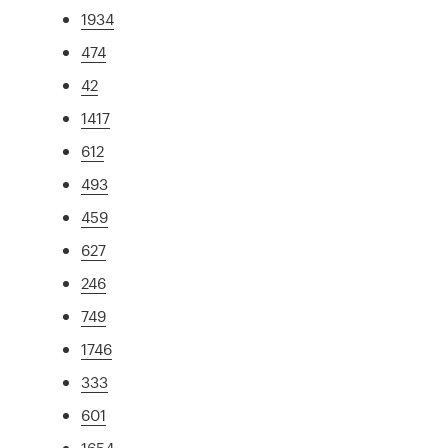
1934
474
42
1417
612
493
459
627
246
749
1746
333
601
1654