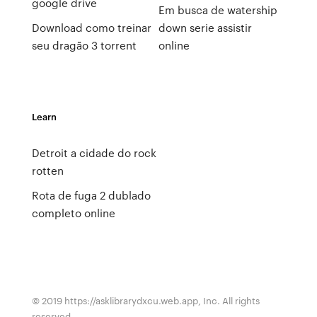
google drive
Em busca de watership
Download como treinar
down serie assistir
seu dragão 3 torrent
online
Learn
Detroit a cidade do rock
rotten
Rota de fuga 2 dublado
completo online
© 2019 https://asklibrarydxcu.web.app, Inc. All rights
reserved.