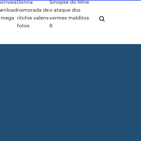
ncríveis
Donna
Sinopse do filme
ownload
namorada de
o ataque dos
o mega
ritchie valens
vermes malditos
fotos
6