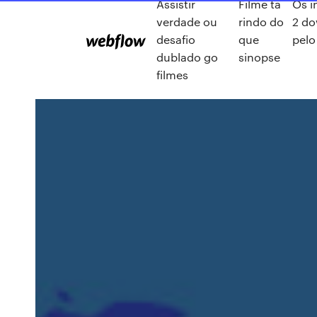
Assistir
Filme ta
Os i
verdade ou
rindo do
2 d
desafio
que
pel
dublado go
sinopse
filmes