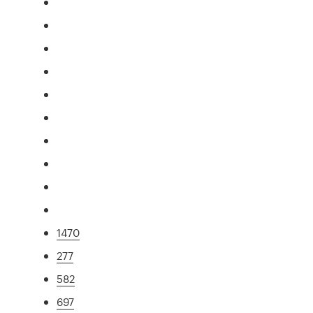
1470
277
582
697