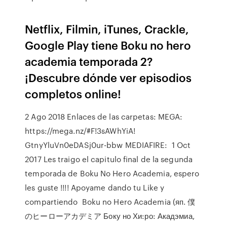
Netflix, Filmin, iTunes, Crackle,
Google Play tiene Boku no hero
academia temporada 2?
¡Descubre dónde ver episodios
completos online!
2 Ago 2018 Enlaces de las carpetas: MEGA:
https://mega.nz/#F!3sAWhYiA!
GtnyYluVn0eDASj0ur-bbw MEDIAFIRE: 1 Oct
2017 Les traigo el capitulo final de la segunda
temporada de Boku No Hero Academia, espero
les guste !!!! Apoyame dando tu Like y
compartiendo Boku no Hero Academia (яп. 僕
のヒーローアカデミア Боку но Хи:ро: Акадэмиа,