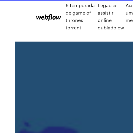
6 temporada
Legacies
Ass
de game of
assistir
um
thrones
online
me
torrent
dublado cw