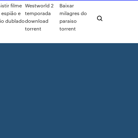
istir filme
Westworld 2
Baixar
 espião e
temporada
milagres do
io dublado
download
paraiso
torrent
torrent