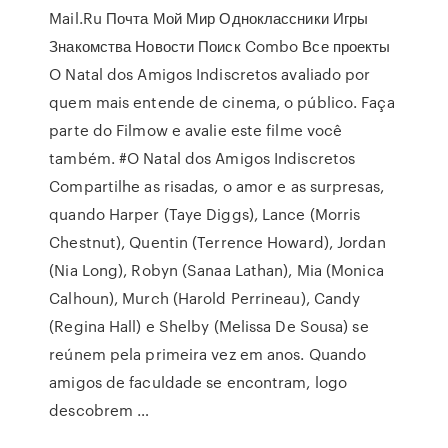
Mail.Ru Почта Мой Мир Одноклассники Игры
Знакомства Новости Поиск Combo Все проекты
O Natal dos Amigos Indiscretos avaliado por
quem mais entende de cinema, o público. Faça
parte do Filmow e avalie este filme você
também. #O Natal dos Amigos Indiscretos
Compartilhe as risadas, o amor e as surpresas,
quando Harper (Taye Diggs), Lance (Morris
Chestnut), Quentin (Terrence Howard), Jordan
(Nia Long), Robyn (Sanaa Lathan), Mia (Monica
Calhoun), Murch (Harold Perrineau), Candy
(Regina Hall) e Shelby (Melissa De Sousa) se
reúnem pela primeira vez em anos. Quando
amigos de faculdade se encontram, logo
descobrem …