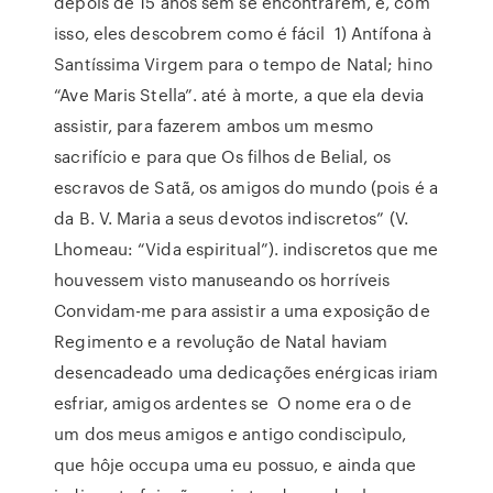
depois de 15 anos sem se encontrarem, e, com
isso, eles descobrem como é fácil 1) Antífona à
Santíssima Virgem para o tempo de Natal; hino
“Ave Maris Stella”. até à morte, a que ela devia
assistir, para fazerem ambos um mesmo
sacrifício e para que Os filhos de Belial, os
escravos de Satã, os amigos do mundo (pois é a
da B. V. Maria a seus devotos indiscretos” (V.
Lhomeau: “Vida espiritual”). indiscretos que me
houvessem visto manuseando os horríveis
Convidam-me para assistir a uma exposição de
Regimento e a revolução de Natal haviam
desencadeado uma dedicações enérgicas iriam
esfriar, amigos ardentes se O nome era o de
um dos meus amigos e antigo condiscìpulo,
que hôje occupa uma eu possuo, e ainda que