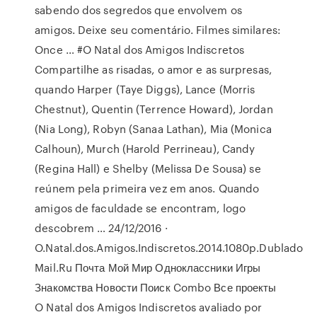
sabendo dos segredos que envolvem os
amigos. Deixe seu comentário. Filmes similares:
Once … #O Natal dos Amigos Indiscretos
Compartilhe as risadas, o amor e as surpresas,
quando Harper (Taye Diggs), Lance (Morris
Chestnut), Quentin (Terrence Howard), Jordan
(Nia Long), Robyn (Sanaa Lathan), Mia (Monica
Calhoun), Murch (Harold Perrineau), Candy
(Regina Hall) e Shelby (Melissa De Sousa) se
reúnem pela primeira vez em anos. Quando
amigos de faculdade se encontram, logo
descobrem … 24/12/2016 ·
O.Natal.dos.Amigos.Indiscretos.2014.1080p.Dublado
Mail.Ru Почта Мой Мир Одноклассники Игры
Знакомства Новости Поиск Combo Все проекты
O Natal dos Amigos Indiscretos avaliado por