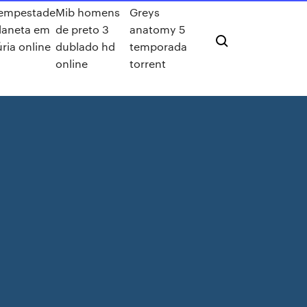
empestade
Mib homens
Greys
laneta em
de preto 3
anatomy 5
úria online
dublado hd
temporada
online
torrent