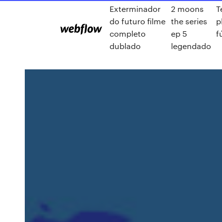
Exterminador
2 moons
T
do futuro filme
the series
p
completo
ep 5
f
dublado
legendado