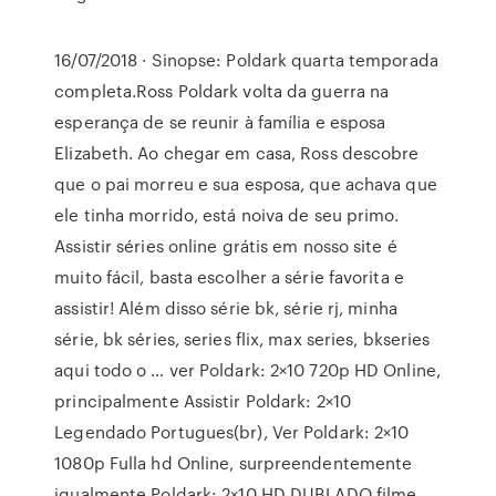
16/07/2018 · Sinopse: Poldark quarta temporada
completa.Ross Poldark volta da guerra na
esperança de se reunir à família e esposa
Elizabeth. Ao chegar em casa, Ross descobre
que o pai morreu e sua esposa, que achava que
ele tinha morrido, está noiva de seu primo.
Assistir séries online grátis em nosso site é
muito fácil, basta escolher a série favorita e
assistir! Além disso série bk, série rj, minha
série, bk séries, series flix, max series, bkseries
aqui todo o … ver Poldark: 2×10 720p HD Online,
principalmente Assistir Poldark: 2×10
Legendado Portugues(br), Ver Poldark: 2×10
1080p Fulla hd Online, surpreendentemente
igualmente Poldark: 2×10 HD DUBLADO filme