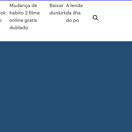
Mudança de
Baixar
A lenda
ook
habito 2 filme
dunkirk
da ilha
o
online gratis
do po
dublado