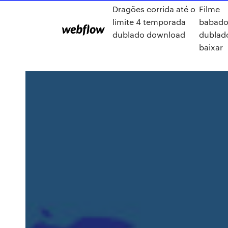
Dragões corrida até o
Filme
limite 4 temporada
babad
dublado download
dublad
baixar