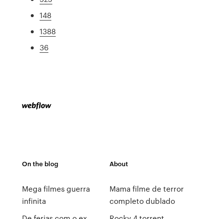
148
1388
36
On the blog
About
Mega filmes guerra
Mama filme de terror
infinita
completo dublado
De ferias com o ex
Rocky 4 torrent