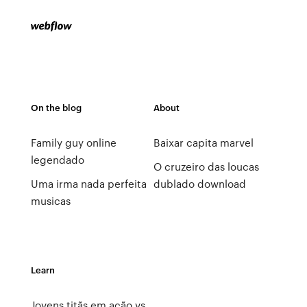
On the blog
About
Family guy online
Baixar capita marvel
legendado
O cruzeiro das loucas
Uma irma nada perfeita
dublado download
musicas
Learn
Jovens titãs em ação vs