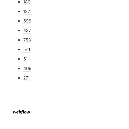
180
1871
596
437
753
541
51
409
271