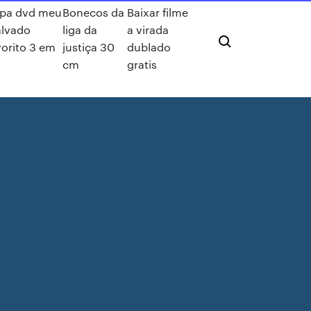
pa dvd meu
Bonecos da
Baixar filme
lvado
liga da
a virada
vorito 3 em
justiça 30
dublado
cm
gratis