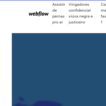
Assistir
Vingadores
Ca
de
confidencial
ma
pernas
viúva negra e
fa
pro ar
justiceiro
1