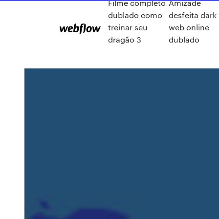
Filme completo
Amizade
dublado como
desfeita dark
treinar seu
web online
dragão 3
dublado