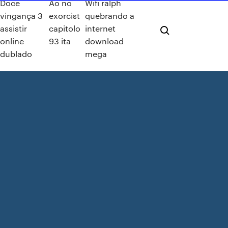
Doce
Ao no
Wifi ralph
vingança 3
exorcist
quebrando a
assistir
capitolo
internet
online
93 ita
download
dublado
mega