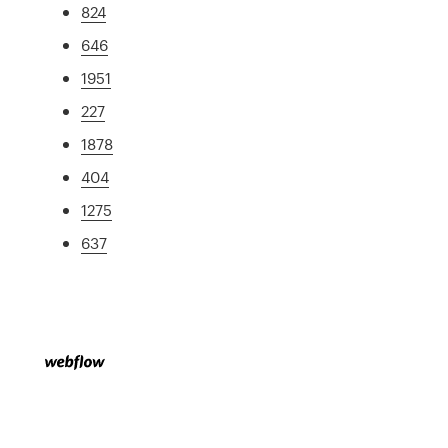
824
646
1951
227
1878
404
1275
637