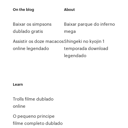
On the blog
About
Baixar os simpsons
Baixar parque do inferno
dublado gratis
mega
Assistir os doze macacos
Shingeki no kyojin 1
online legendado
temporada download
legendado
Learn
Trolls filme dublado
online
O pequeno principe
filme completo dublado