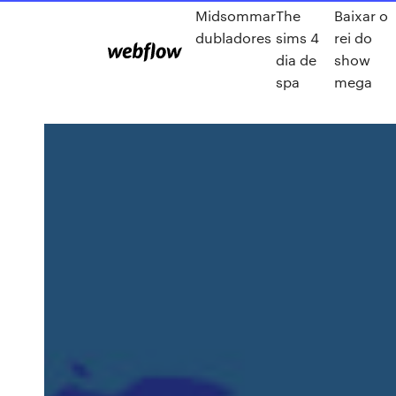
Midsommar
The
Baixar o
dubladores
sims 4
rei do
dia de
show
spa
mega