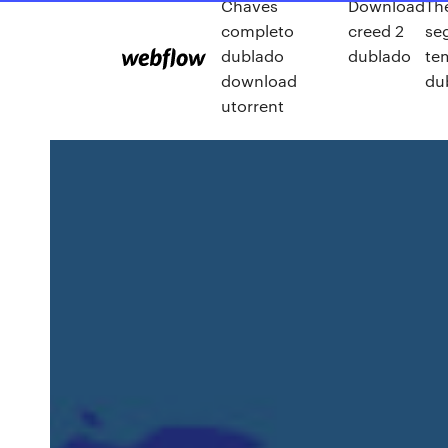
Chaves
Download
Th
completo
creed 2
se
dublado
dublado
te
download
du
utorrent