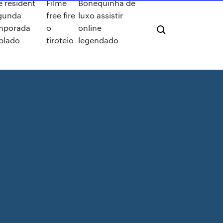
e resident
Filme
Bonequinha de
gunda
free fire
luxo assistir
mporada
o
online
blado
tiroteio
legendado