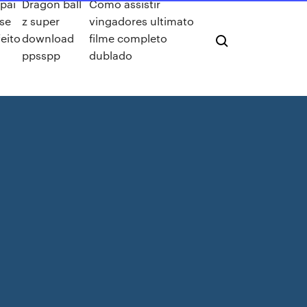
pai
Dragon ball
Como assistir
se
z super
vingadores ultimato
eito
download
filme completo
ppsspp
dublado