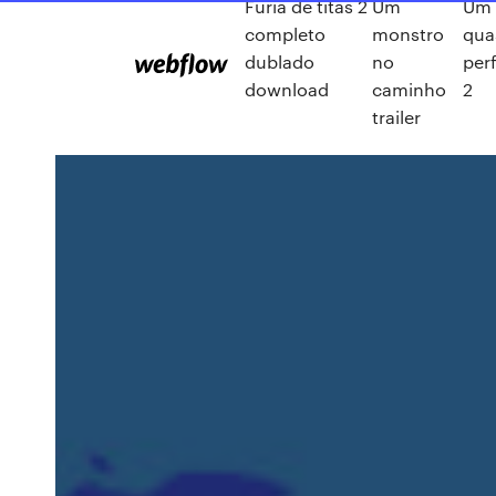
Furia de titãs 2
Um
Um 
completo
monstro
qua
dublado
no
perf
download
caminho
2
trailer