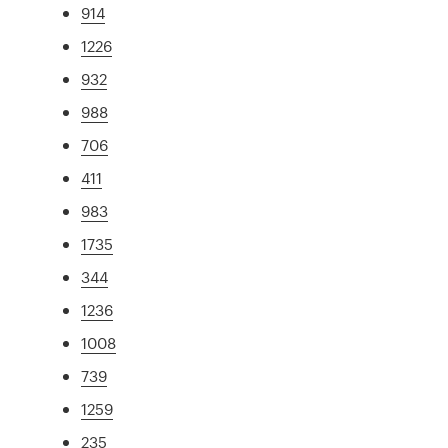
914
1226
932
988
706
411
983
1735
344
1236
1008
739
1259
235