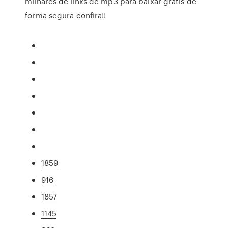
milhares de links de mp3 para baixar grátis de
forma segura confira!!
1859
916
1857
1145