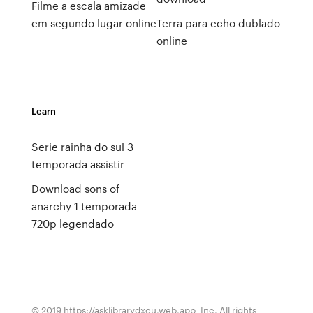
Filme a escala amizade
em segundo lugar online
Terra para echo dublado
online
Learn
Serie rainha do sul 3
temporada assistir
Download sons of
anarchy 1 temporada
720p legendado
© 2019 https://asklibrarydxcu.web.app, Inc. All rights