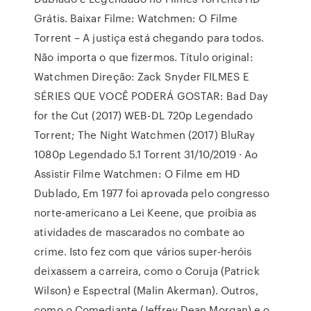
Grátis. Baixar Filme: Watchmen: O Filme
Torrent – A justiça está chegando para todos.
Não importa o que fizermos. Título original:
Watchmen Direção: Zack Snyder FILMES E
SÉRIES QUE VOCÊ PODERÁ GOSTAR: Bad Day
for the Cut (2017) WEB-DL 720p Legendado
Torrent; The Night Watchmen (2017) BluRay
1080p Legendado 5.1 Torrent 31/10/2019 · Ao
Assistir Filme Watchmen: O Filme em HD
Dublado, Em 1977 foi aprovada pelo congresso
norte-americano a Lei Keene, que proibia as
atividades de mascarados no combate ao
crime. Isto fez com que vários super-heróis
deixassem a carreira, como o Coruja (Patrick
Wilson) e Espectral (Malin Akerman). Outros,
como o Comediante (Jeffrey Dean Morgan) e o