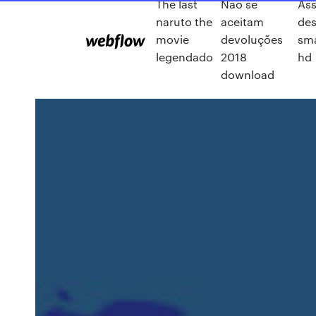
The last
Não se
Ass
naruto the
aceitam
des
movie
devoluções
sm
legendado
2018
hd
download