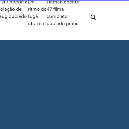
istir hobbit a
Em
Hitman agente
olação de
ritmo de
47 filme
aug dublado
fuga
completo
utorrent
dublado gratis