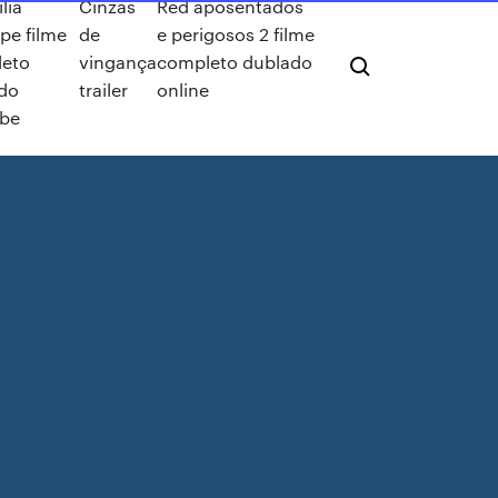
lia
Cinzas
Red aposentados
pe filme
de
e perigosos 2 filme
eto
vingança
completo dublado
do
trailer
online
ube