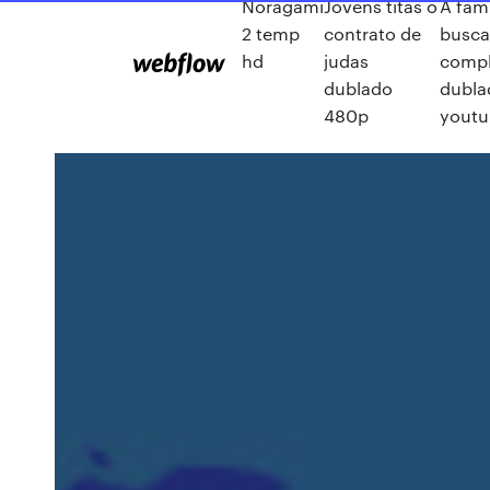
Noragami
Jovens titãs o
A fami
2 temp
contrato de
busca
hd
judas
compl
dublado
dubla
480p
yout