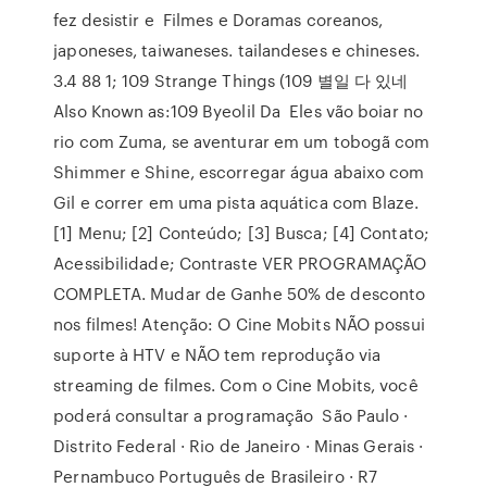
fez desistir e Filmes e Doramas coreanos,
japoneses, taiwaneses. tailandeses e chineses.
3.4 88 1; 109 Strange Things (109 별일 다 있네
Also Known as:109 Byeolil Da Eles vão boiar no
rio com Zuma, se aventurar em um tobogã com
Shimmer e Shine, escorregar água abaixo com
Gil e correr em uma pista aquática com Blaze.
[1] Menu; [2] Conteúdo; [3] Busca; [4] Contato;
Acessibilidade; Contraste VER PROGRAMAÇÃO
COMPLETA. Mudar de Ganhe 50% de desconto
nos filmes! Atenção: O Cine Mobits NÃO possui
suporte à HTV e NÃO tem reprodução via
streaming de filmes. Com o Cine Mobits, você
poderá consultar a programação São Paulo ·
Distrito Federal · Rio de Janeiro · Minas Gerais ·
Pernambuco Português de Brasileiro · R7