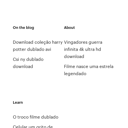
On the blog
About
Download coleção harry
Vingadores guerra
potter dublado avi
infinita 4k ultra hd
download
Csi ny dublado
download
Filme nasce uma estrela
legendado
Learn
O troco filme dublado
Celular um grito de