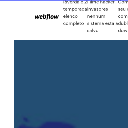
Riverdale 2
Filme hacker
Como
temporada
invasores
seu 
elenco
nenhum
com
completo
sistema esta a
dub
salvo
dow