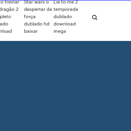
 treinar
Star wars o
Lie to me 2
dragão 2
despertar da
temporada
pleto
força
dublado
lado
dublado hd
download
nload
baixar
mega