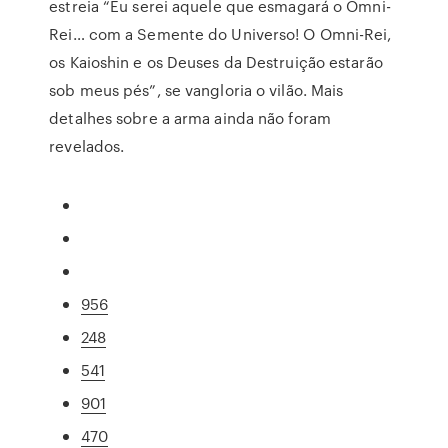
estreia “Eu serei aquele que esmagará o Omni-
Rei… com a Semente do Universo! O Omni-Rei,
os Kaioshin e os Deuses da Destruição estarão
sob meus pés”, se vangloria o vilão. Mais
detalhes sobre a arma ainda não foram
revelados.
956
248
541
901
470