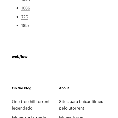
1686
720
1857
On the blog
About
One tree hill torrent
Sites para baixar filmes
legendado
pelo utorrent
Filmes de faroeste
Filmee torrent